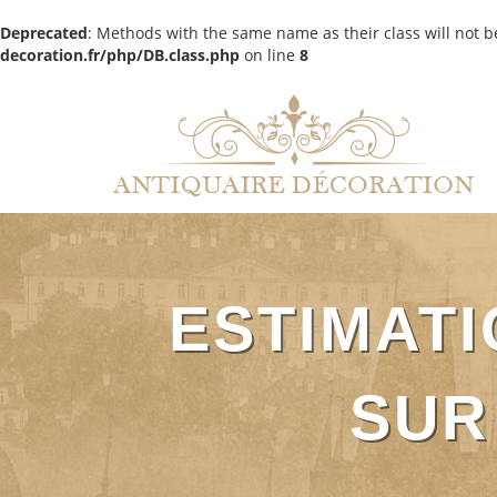
Deprecated
: Methods with the same name as their class will not b
decoration.fr/php/DB.class.php
on line
8
ESTIMATI
SUR