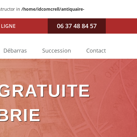
structor in
/home/idcomcrell/antiquaire-
06 37 48 84 57
 LIGNE
Débarras
Succession
Contact
 GRATUITE
BRIE